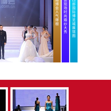
婚
会
西
博
现
部
会
场
国
人
时
际
气
尚
博
爆
婚
览
棚
纱
城
大
展
秀
馆
图