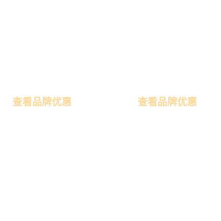
成都喜宴展
婚礼服务展
查看品牌优惠
查看品牌优惠
蜜月旅游展
婚礼用品