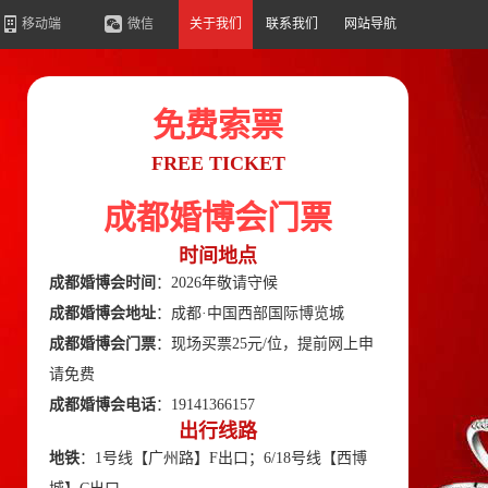
移动端
微信
关于我们
联系我们
网站导航
免费索票
FREE TICKET
成都婚博会门票
时间地点
成都婚博会时间
：2026年敬请守候
成都婚博会地址
：成都·中国西部国际博览城
成都婚博会门票
：现场买票25元/位，提前网上申
请免费
成都婚博会电话
：19141366157
出行线路
地铁
：1号线【广州路】F出口；6/18号线【西博