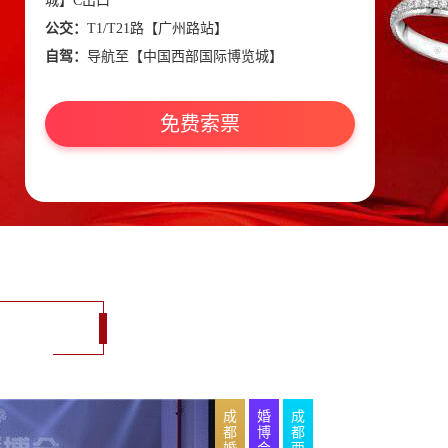
城】C出口
公交：
T1/T21路【广州路站】
自驾：
导航至【中国西部国际博览城】
免费索票
成
婚
成
都
博
都