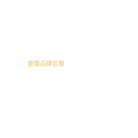
成都珠宝展
查看品牌优惠
展
成都家博会