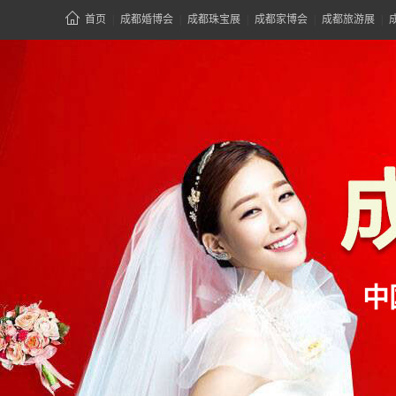
首页
|
成都婚博会
|
成都珠宝展
|
成都家博会
|
成都旅游展
|
中