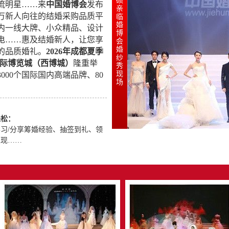
硕
名流明星……来
中国婚博会
发布
亲
万新人向往的结婚采购品质平
临
婚
内一线大牌、小众精品、设计
博
家电……惠及结婚新人，让您享
会
婚
的品质婚礼。
2026年成都夏季
纱
国际博览城（西博城）
隆重举
秀
现
00个国际国内高端品牌、80
场
轻松：
习/分享筹婚经验、抽签到礼、领
返现……