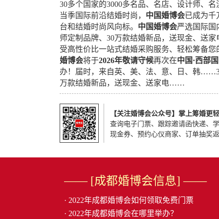
30多个国家的3000多名品、名店、设计师、
当季国际前沿结婚时尚，
中国婚博会
已成为千
台和结婚时尚风向标。
中国婚博会
严选国际国
师定制品牌、30万款结婚新品，送现金、送
受高性价比一站式结婚采购服务、轻松筹备您
婚博会
将于
2026年敬请守候
再次在
中国·西部
办！届时，来自英、美、法、意、日、韩……30
万款结婚新品，送现金、送家电……
【关注婚博会公众号】掌上筹婚更
查询电子门票、跟踪邀请函快递、学
现金券、预约心仪商家、订单抽奖
—— [成都婚博会信息] ——
· 2022年成都婚博会如何领取免费门票
· 2022年成都婚博会在哪里举办？