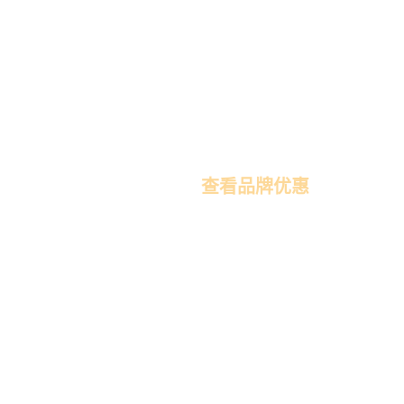
婚纱摄影展
查看品牌优惠
婚纱礼服展