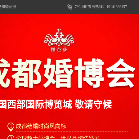
成都婚宴展
7*9小时参展热线：19141366157
国西部国际博览城 敬请守候
1
成都结婚时尚风向标
2
全球超大婚博会、世界品牌结婚展